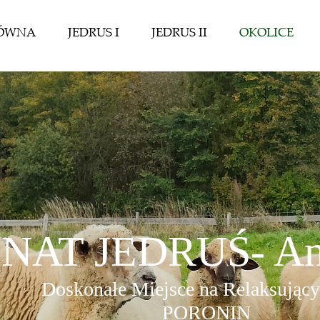
ŁÓWNA
JEDRUS I
JEDRUS II
OKOLICE
NAT JEDRUŚ- And
Doskonałe Miejsce na Relaksujący
PORONIN