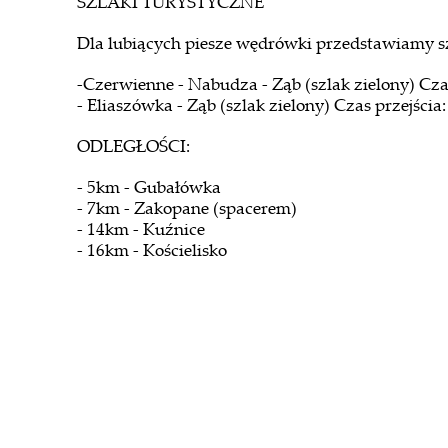
SZLAKI TURYSTYCZNE
Dla lubiących piesze wędrówki przedstawiamy sz
-Czerwienne - Nabudza - Ząb (szlak zielony) Czas
- Eliaszówka - Ząb (szlak zielony) Czas przejścia
ODLEGŁOŚCI:
- 5km - Gubałówka
- 7km - Zakopane (spacerem)
- 14km - Kuźnice
- 16km - Kościelisko