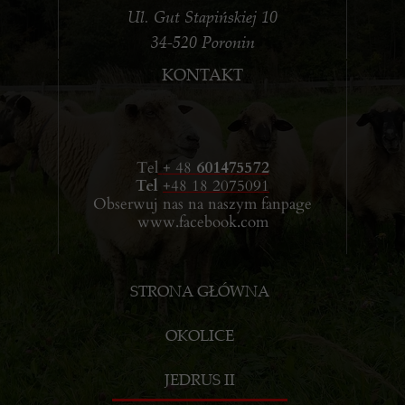
Ul. Gut Stapińskiej 10
34-520 Poronin
KONTAKT
Tel
+ 48
601475572
Tel
+48 18 2075091
Obserwuj nas na naszym fanpage
www.facebook.com
STRONA GŁÓWNA
OKOLICE
JEDRUS II